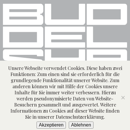
Unsere Webseite verwendet Cookies. Diese haben zwei
Funktionen: Zum einen sind sie erforderlich für die
grundlegende Funktionalität unserer Website. Zum
IMPRESSUM
DATENSCHUTZ
BUDDELSHIP BRAUEREI
anderen können wir mit Hilfe der Cookies unsere
Inhalte für Sie immer weiter verbessern. Hierzu
WIDERRUFSRECHT
AGB
INSTAGRAM
werden pseudonymisierte Daten von Website-
FACEBOOK
INFO@BUDDELSHIP.DE
Besuchern gesammelt und ausgewertet. Weitere
Informationen zu Cookies auf dieser Website finden
+49 176 56856723
Sie in unserer Datenschutzerklärung.
Akzeptieren
Ablehnen